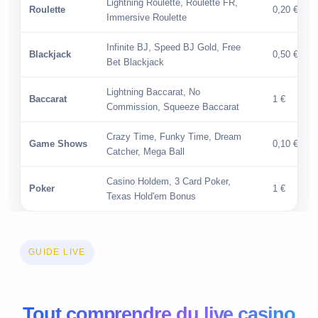
Lightning Roulette, Roulette FR,
Roulette
0,20 €
Immersive Roulette
Infinite BJ, Speed BJ Gold, Free
Blackjack
0,50 €
Bet Blackjack
Lightning Baccarat, No
Baccarat
1 €
Commission, Squeeze Baccarat
Crazy Time, Funky Time, Dream
Game Shows
0,10 €
Catcher, Mega Ball
Casino Holdem, 3 Card Poker,
Poker
1 €
Texas Hold'em Bonus
GUIDE LIVE
Tout comprendre du live casino