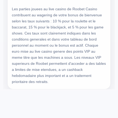
Les parties jouees au live casino de Roobet Casino
contribuent au wagering de votre bonus de bienvenue
selon les taux suivants : 10 % pour la roulette et le
baccarat, 15 % pour le blackjack, et 5 % pour les game
shows. Ces taux sont clairement indiques dans les
conditions generales et dans votre tableau de bord
personnel au moment ou le bonus est actif. Chaque
euro mise au live casino genere des points VIP au
meme titre que les machines a sous. Les niveaux VIP
superieurs de Roobet permettent d'acceder a des tables
a limites de mise etendues, a un cashback
hebdomadaire plus important et a un traitement
prioritaire des retraits.