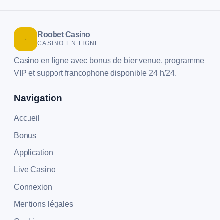
Roobet Casino
CASINO EN LIGNE
Casino en ligne avec bonus de bienvenue, programme
VIP et support francophone disponible 24 h/24.
Navigation
Accueil
Bonus
Application
Live Casino
Connexion
Mentions légales