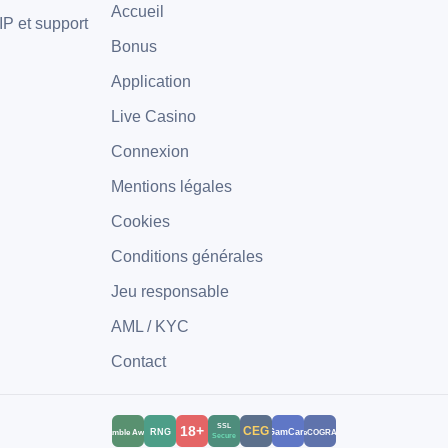
Accueil
P et support
Bonus
Application
Live Casino
Connexion
Mentions légales
Cookies
Conditions générales
Jeu responsable
AML / KYC
Contact
SSL
18+
CEG
RNG
GamCare
Gamble Aware
eCOGRA
Secure