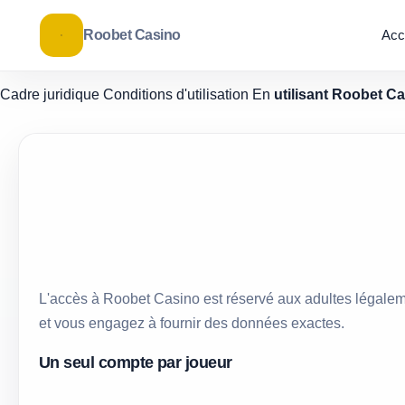
Roobet Casino
Acc
Cadre juridique Conditions d'utilisation En
utilisant Roobet C
L'accès à Roobet Casino est réservé aux adultes légaleme
et vous engagez à fournir des données exactes.
Un seul compte par joueur