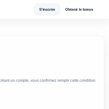
S'inscrire
Obtenir le bonus
réant un compte, vous confirmez remplir cette condition