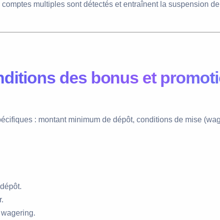
omptes multiples sont détectés et entraînent la suspension de t
ditions des bonus et promot
pécifiques : montant minimum de dépôt, conditions de mise (wager
 dépôt.
.
 wagering.